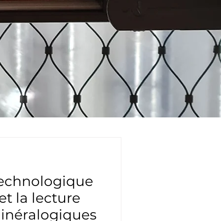
technologique
t la lecture
inéralogiques