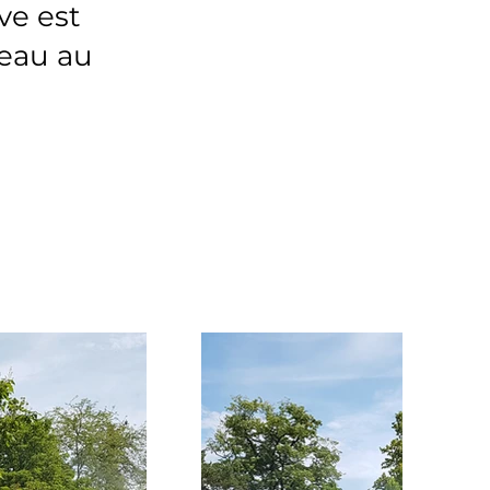
ve est
’eau au