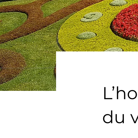
L’ho
du 